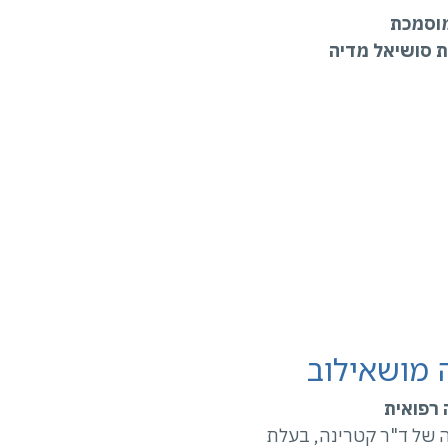
וסמכת
 סושיאל מדיה
 מושאילוב
 רפואית
ה של ד"ר קטרינה, בעלת