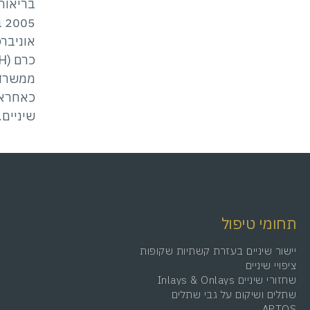
בריאות
05
אוניברס
ממשרד 
כאחראי
שיניים.
תחומי טיפול
יישור שיניים בעזרת קשתיות שקופות
ציפויי שיניים
שחזורי שיניים Inlays & Onlays
שתלים ושיקום על גבי שתלים
APTOS