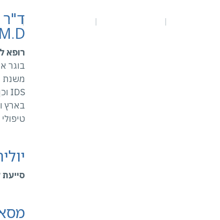
ד"ר 
דף הבית
אודות המרפאה
טיפולים דנטליים
טיפו
.M.D
רופא ל
בוגר או
IDS
בארץ ו
טיפולי 
יוליה
סייעת ל
מסאל