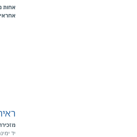
אחות מ
אחראית
ראיה
מזכירה
יד ימינ