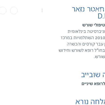
חאטר נזאר
לי אסתטיקה
תמונות לפני ואחרי
יצירת קשר
D
טיפולי שורש
ניברסיטה בינלאומית
משנת 2010 השתלמויות במרכז
 וכן עבר קורסים והכשרה
בחו"ל רופא לשורש וחידוש
שורש.
 שובייב
רופא שיניים
חה נורא