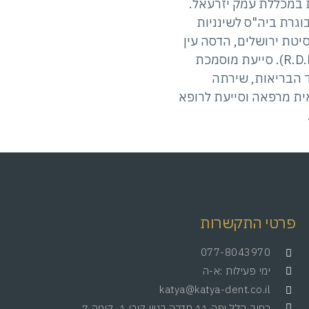
 במכללת עמק יזרעאל.
20 בוגרת ביה"ס לשינניות
יטת ירושלים, הדסה עין
כרם (R.D.H). סייעת מוסמכת
הבריאות, שירתה
ת מרפאה וסייעת לרופא
פרטי התקשרות
077-8043970
ימי פעילות :א-ה
katya@katya-dent.co.il
רחוב הלל יפה 11,חדרה.בניין קורן 1 ,קומה 7.