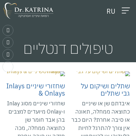
RU
יצירת קשר
תמונות לפני ואחרי
טיפולים דנטליים
אודות המרפאה
טיפולי אסתטיקה
טיפולים דנטליים
שתלים ושיקום על
שחזורי שיניים Inlays
גבי שתלים
& Onlays
איבדתם שן או שיניים
שחזורי שיניים מסוג Inlay
כתוצאה ממחלה, תאונה
ו-Onlay מיועדים למצבים
או סיבה אחרת? היום כבר
בהן אבד חומר שן
אין צורך להתרגל לחיות
כתוצאה ממחלה, מכה